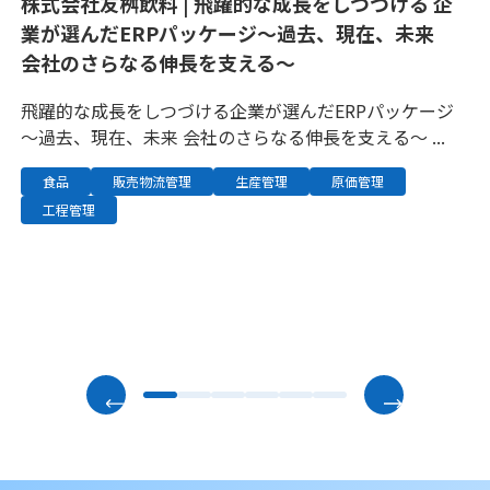
株式会社友桝飲料 | 飛躍的な成長をしつづける 企
ジ
丸
業が選んだERPパッケージ～過去、現在、未来
訣
ム
会社のさらなる伸長を支える～
シ
飛躍的な成長をしつづける企業が選んだERPパッケージ
ノ
２
～過去、現在、未来 会社のさらなる伸長を支える～ ...
に
食品
販売物流管理
生産管理
原価管理
工程管理