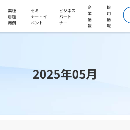
企
採
業種
セミ
ビジネス
業
用
別適
ナー・イ
パート
情
情
用例
ベント
ナー
報
報
2025年05月
ートナーを探す）
お客様導入事例はこちら
会社の紹介
ナーに参加する）
仕事の紹介
働く環境の紹介
工程管理システム Lite Factory