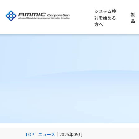
システム検
製
討を始める
品
方へ
ERP導入のポイント
業種別に適用例を探す
当社からのお知らせ
ビジネスパートナーのご紹介（パ
会社概要
新卒採用
MES導入のポイント
申し込み受付中
パートナー制度のご紹介（パート
代表挨拶・企業理念
キャリア採用
食品製造業
アミックが選ばれる理由
創業からの歩み
TOP
ニュース
2025年05月
基幹業務システム STRAMMIC