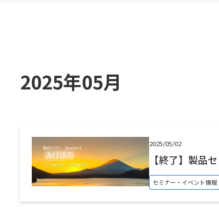
化学品製造業
アミックの取り組み
医薬品製造業
販売物流管理：STRA DS
加工組立型製造業
生産管理：STRA PM
調達管理：STRA PROC
2025年05月
原価管理：STRA CA
2025/05/02
【終了】製品セミ
セミナー・イベント情報