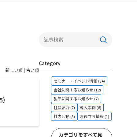
連携ソリューションのご紹介
１．財務・会計領域
２．EC/EDI連携
３．倉庫管理システム（WMS）
４．BIツール・DWH
Category
５．スケジューラ連携
新しい順 |
古い順
６．文書管理
セミナー・イベント情報 (34)
会社に関するお知らせ (12)
７．IoTソリューション連携
5）
製品に関するお知らせ (7)
社員紹介 (7)
導入事例 (6)
社内活動 (3)
お役立ち情報 (1)
カテゴリをすべて見