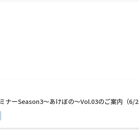
社員の紹介
秤量システム
Lite SOP
Lite Connect
ナーSeason3～あけぼの～Vol.03のご案内（6/2