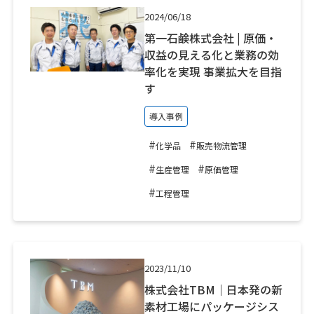
2024/06/18
第一石鹸株式会社 | 原価・
収益の見える化と業務の効
率化を実現 事業拡大を目指
す
導入事例
#
#
化学品
販売物流管理
#
#
生産管理
原価管理
#
工程管理
2023/11/10
株式会社TBM｜日本発の新
素材工場にパッケージシス