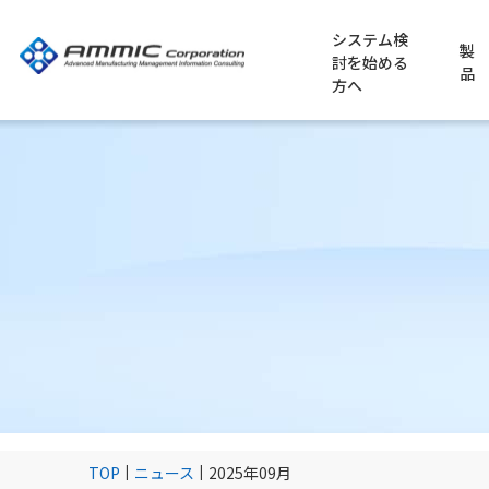
システム検
製
討を始める
品
方へ
ERP導入のポイント
業種別に適用例を探す
当社からのお知らせ
ビジネスパートナーのご紹介（パ
会社概要
新卒採用
MES導入のポイント
申し込み受付中
パートナー制度のご紹介（パート
代表挨拶・企業理念
キャリア採用
食品製造業
アミックが選ばれる理由
創業からの歩み
TOP
ニュース
2025年09月
基幹業務システム STRAMMIC