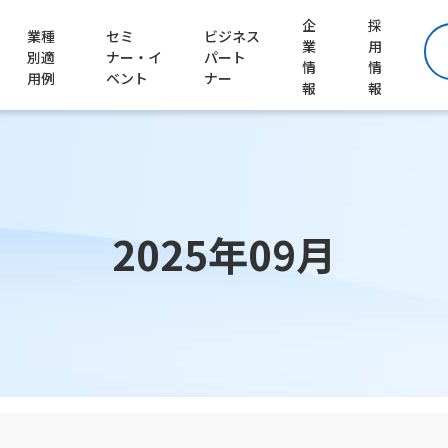
企
採
業種
セミ
ビジネス
業
用
別適
ナー・イ
パート
情
情
用例
ベント
ナー
報
報
2025年09月
ートナーを探す）
お客様導入事例はこちら
会社の紹介
ナーに参加する）
仕事の紹介
働く環境の紹介
工程管理システム Lite Factory