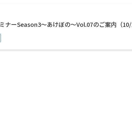
ーSeason3～あけぼの～Vol.07のご案内（10/