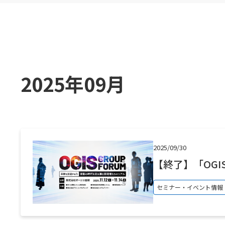
化学品製造業
アミックの取り組み
医薬品製造業
販売物流管理：STRA DS
加工組立型製造業
生産管理：STRA PM
調達管理：STRA PROC
2025年09月
原価管理：STRA CA
2025/09/30
【終了】「OGIS
セミナー・イベント情報