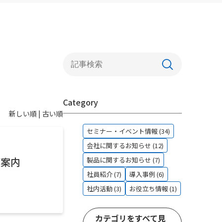
連携ソリューションのご紹介
１．財務・会計領域
２．EC/EDI連携
３．倉庫管理システム（WMS）
４．BIツール・DWH
Category
５．スケジューラ連携
新しい順 |
古い順
６．文書管理
セミナー・イベント情報 (34)
会社に関するお知らせ (12)
７．IoTソリューション連携
ご案内
製品に関するお知らせ (7)
社員紹介 (7)
導入事例 (6)
社内活動 (3)
お役立ち情報 (1)
カテゴリをすべて見