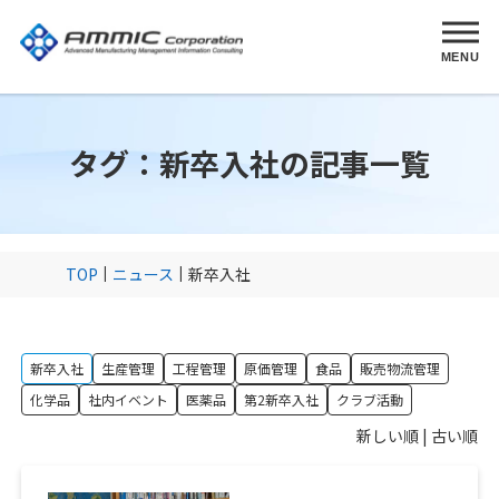
MENU
MENU
タグ：新卒入社の記事一覧
TOP
ニュース
新卒入社
新卒入社
生産管理
工程管理
原価管理
食品
販売物流管理
化学品
社内イベント
医薬品
第2新卒入社
クラブ活動
新しい順 |
古い順