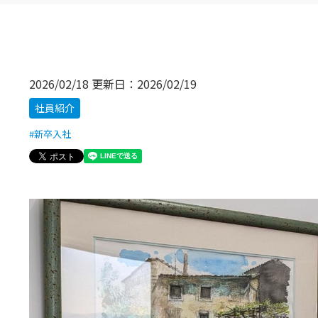
化学品製造業
アミックの取り組み
医薬品製造業
販売物流管理：STRA DS
加工組立型製造業
生産管理：STRA PM
2026/02/18
更新日：
2026/02/19
調達管理：STRA PROC
社員紹介
原価管理：STRA CA
新卒入社