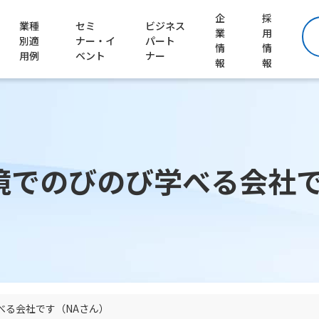
企
採
業種
セミ
ビジネス
業
用
別適
ナー・イ
パート
情
情
用例
ベント
ナー
報
報
境でのびのび学べる会社で
ートナーを探す）
お客様導入事例はこちら
会社の紹介
ナーに参加する）
仕事の紹介
働く環境の紹介
べる会社です（NAさん）
工程管理システム Lite Factory