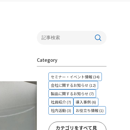
連携ソリューションのご紹介
１．財務・会計領域
２．EC/EDI連携
３．倉庫管理システム（WMS）
４．BIツール・DWH
Category
５．スケジューラ連携
６．文書管理
セミナー・イベント情報 (34)
会社に関するお知らせ (12)
７．IoTソリューション連携
製品に関するお知らせ (7)
社員紹介 (7)
導入事例 (6)
社内活動 (3)
お役立ち情報 (1)
カテゴリをすべて見