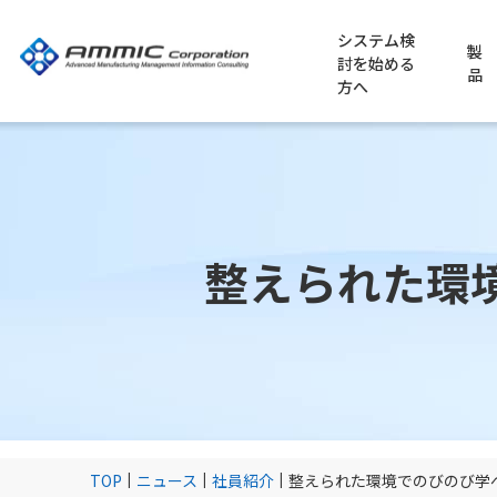
システム検
製
討を始める
品
方へ
整えられた環
ERP導入のポイント
業種別に適用例を探す
当社からのお知らせ
ビジネスパートナーのご紹介（パ
会社概要
新卒採用
MES導入のポイント
申し込み受付中
パートナー制度のご紹介（パート
代表挨拶・企業理念
キャリア採用
食品製造業
アミックが選ばれる理由
創業からの歩み
TOP
ニュース
社員紹介
整えられた環境でのびのび学
基幹業務システム STRAMMIC