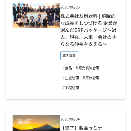
2025/06/26
株式会社友桝飲料 | 飛躍的
な成長をしつづける 企業が
選んだERPパッケージ～過
去、現在、未来 会社のさ
らなる伸長を支える～
導入事例
#
#
食品
販売物流管理
#
#
生産管理
原価管理
#
工程管理
2025/06/04
【終了】製品セミナー